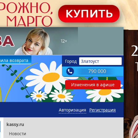
ила возврата
Город
Златоуст
790 000
Изменения в афише
Авторизация
Регистрация
kassy.ru
Новости