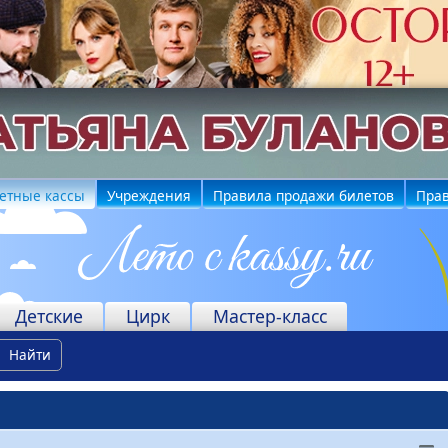
етные кассы
Учреждения
Правила продажи билетов
Прав
Детские
Цирк
Мастер-класс
Найти