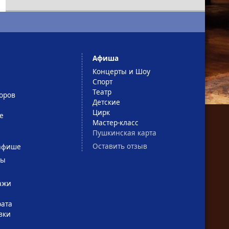
Афиша
Концерты и Шоу
Спорт
Театр
оров
Детские
Цирк
е
Мастер-класс
Пушкинская карта
Оставить отзыв
афише
сы
ажи
рата
вки